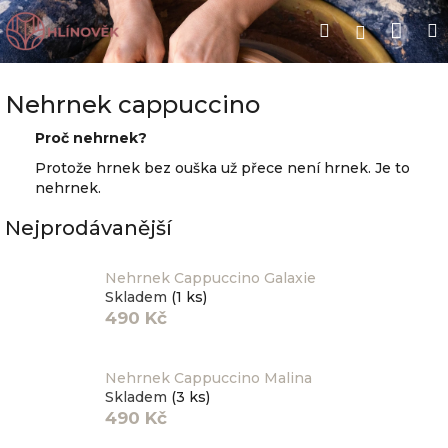
Přejít
Nák
Hledat
na
Přihlášen
obsah
koší
Nehrnek cappuccino
Proč nehrnek?
Protože hrnek bez ouška už přece není hrnek. Je to
nehrnek.
Nejprodávanější
Nehrnek Cappuccino Galaxie
Skladem
(1 ks)
490 Kč
Nehrnek Cappuccino Malina
Skladem
(3 ks)
490 Kč