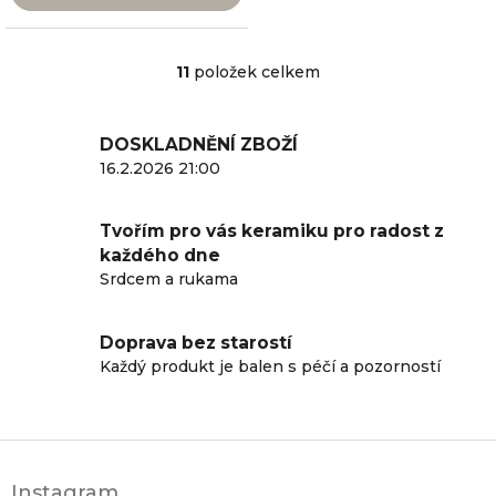
11
položek celkem
O
v
l
á
DOSKLADNĚNÍ ZBOŽÍ
d
16.2.2026 21:00
a
c
í
Tvořím pro vás keramiku pro radost z
p
každého dne
r
Srdcem a rukama
v
k
y
Doprava bez starostí
v
Každý produkt je balen s péčí a pozorností
ý
p
i
s
Z
u
á
Instagram