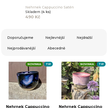
Nehrnek Cappuccino Satén
Skladem
(4 ks)
490 Kč
Ř
a
Doporučujeme
Nejlevnější
Nejdražší
z
e
Nejprodávanější
Abecedně
n
í
V
p
NOVINKA
TIP
NOVINKA
TIP
ý
r
p
o
i
d
s
u
p
k
r
t
o
ů
d
Nehrnek Cappuccino
Nehrnek Cappuccino