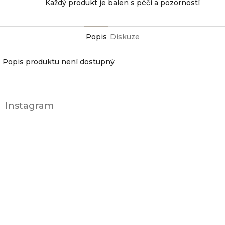
Každý produkt je balen s péčí a pozorností
Popis
Diskuze
Popis produktu není dostupný
Z
á
Instagram
p
a
t
í