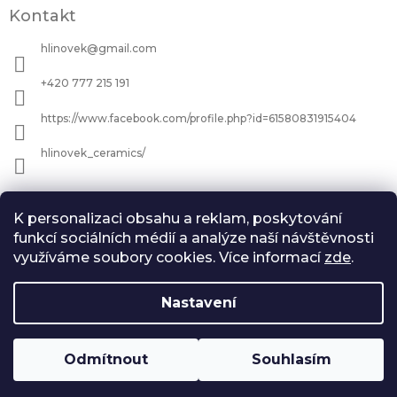
Kontakt
hlinovek
@
gmail.com
+420 777 215 191
https://www.facebook.com/profile.php?id=61580831915404
hlinovek_ceramics/
Informace pro vás
K personalizaci obsahu a reklam, poskytování
Jak nakupovat
funkcí sociálních médií a analýze naší návštěvnosti
využíváme soubory cookies. Více informací
zde
.
Všeobecné Obchodní podmínky
Podmínky ochrany osobních údajů
Zásady vrácení peněz
Nastavení
Copyright 2026
Hlínověk
. Všechna práva
Odmítnout
Souhlasím
Vytvořil Shoptet
vyhrazena.
Upravit nastavení cookies