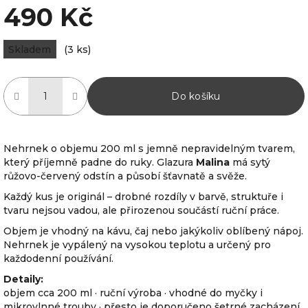
490 Kč
Měrná
Skladem
(3 ks)
cena:
Do košíku
Nehrnek o objemu 200 ml s jemně nepravidelným tvarem,
který příjemně padne do ruky. Glazura
Malina
má sytý
růžovo-červený odstín a působí šťavnatě a svěže.
Každý kus je originál – drobné rozdíly v barvě, struktuře i
tvaru nejsou vadou, ale přirozenou součástí ruční práce.
Objem je vhodný na kávu, čaj nebo jakýkoliv oblíbený nápoj.
Nehrnek je vypálený na vysokou teplotu a určený pro
každodenní používání.
Detaily:
objem cca 200 ml · ruční výroba · vhodné do myčky i
mikrovlnné trouby · přesto je doporučeno šetrné zacházení