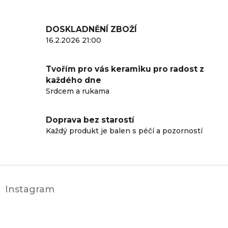
DOSKLADNĚNÍ ZBOŽÍ
16.2.2026 21:00
Tvořím pro vás keramiku pro radost z
každého dne
Srdcem a rukama
Doprava bez starostí
Každý produkt je balen s péčí a pozorností
Z
á
Instagram
p
a
t
í