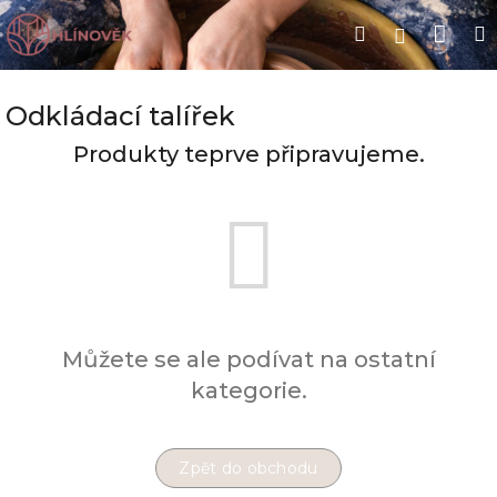
Přejít
Nák
Hledat
na
Přihlášen
obsah
koší
Odkládací talířek
Produkty teprve připravujeme.
Můžete se ale podívat na ostatní
kategorie.
Zpět do obchodu