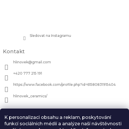
Sledovat na Instagramu
Kontakt
hlinovek
@
gmail.com
+420 777 215 191
https://www.facebook.com/profile.php?id=61580831915404
hlinovek_ceramics/
Informace pro vás
K personalizaci obsahu a reklam, poskytování
Jak nakupovat
funkcí sociálních médií a analýze naší návštěvnosti