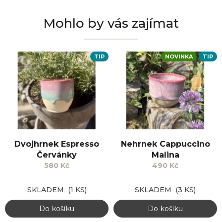
Mohlo by vás zajímat
TIP
NOVINKA
TIP
Dvojhrnek Espresso
Nehrnek Cappuccino
Červánky
Malina
580 Kč
490 Kč
SKLADEM
(1 KS)
SKLADEM
(3 KS)
Do košíku
Do košíku