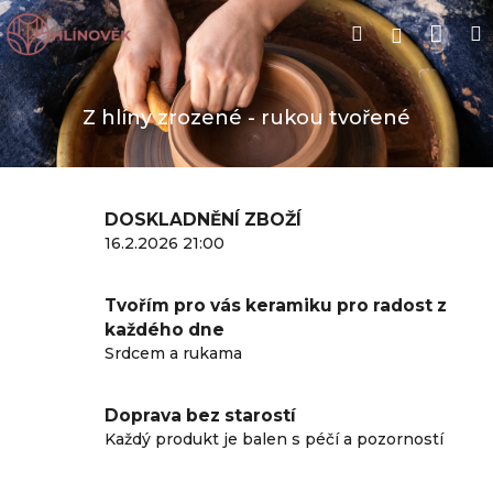
Přejít
Nák
Hledat
na
Přihlášen
obsah
koší
Z hlíny zrozené - rukou tvořené
DOSKLADNĚNÍ ZBOŽÍ
16.2.2026 21:00
Tvořím pro vás keramiku pro radost z
každého dne
Srdcem a rukama
Doprava bez starostí
Každý produkt je balen s péčí a pozorností