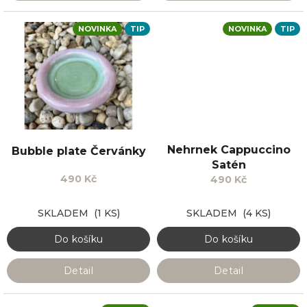
NOVINKA
TIP
NOVINKA
TIP
Nehrnek Cappuccino
Bubble plate Červánky
Satén
490 Kč
490 Kč
SKLADEM
(1 KS)
SKLADEM
(4 KS)
Do košíku
Do košíku
Detail
Detail