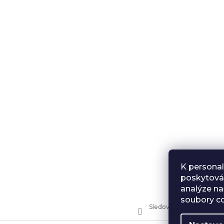
K personal
poskytován
analýze na
soubory co
Sledovat na Instagramu