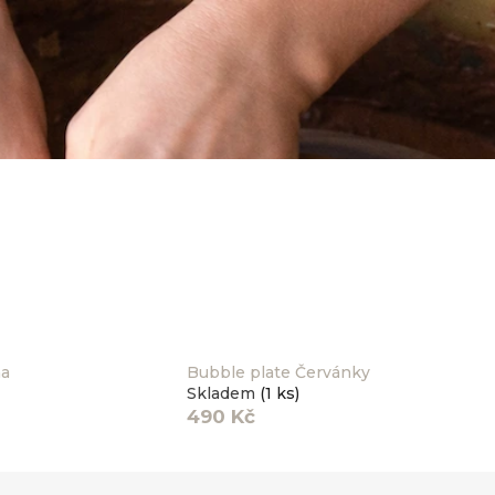
na
Bubble plate Červánky
Skladem
(1 ks)
490 Kč