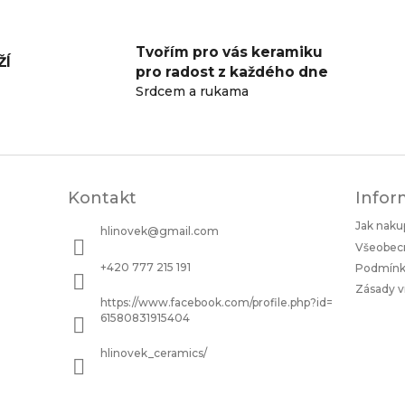
v
l
á
Tvořím pro vás keramiku
d
ŽÍ
pro radost z každého dne
a
Srdcem a rukama
c
í
p
r
v
k
y
Kontakt
Infor
v
Jak naku
ý
hlinovek
@
gmail.com
p
Všeobec
i
+420 777 215 191
Podmínky
s
Zásady v
u
https://www.facebook.com/profile.php?id=
61580831915404
hlinovek_ceramics/