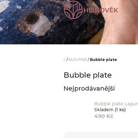
Přejít
na
obsah
Domů
/
KUCHYNĚ
/
Bubble plate
Bubble plate
Nejprodávanější
Bubble plate Lagu
Skladem
(1 ks)
490 Kč
Ř