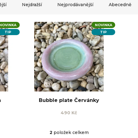
jší
Nejdražší
Nejprodávanější
Abecedně
NOVINKA
NOVINKA
TIP
TIP
a
Bubble plate Červánky
490 Kč
2
položek celkem
O