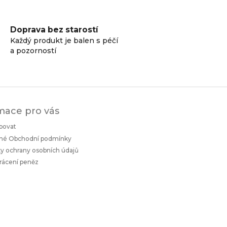
Doprava bez starostí
Každý produkt je balen s péčí
a pozorností
mace pro vás
povat
né Obchodní podmínky
 ochrany osobních údajů
rácení peněz