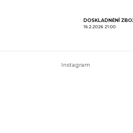
DOSKLADNĚNÍ ZBO
16.2.2026 21:00
Z
á
Instagram
p
a
t
í