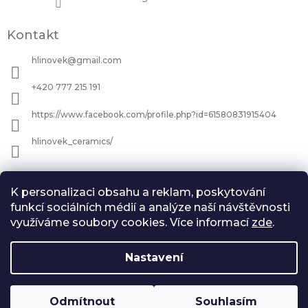
Kontakt
hlinovek
@
gmail.com
+420 777 215 191
https://www.facebook.com/profile.php?id=61580831915404
hlinovek_ceramics/
Informace pro vás
K personalizaci obsahu a reklam, poskytování
Jak nakupovat
funkcí sociálních médií a analýze naší návštěvnosti
využíváme soubory cookies. Více informací
zde
.
Všeobecné Obchodní podmínky
Podmínky ochrany osobních údajů
Zásady vrácení peněz
Nastavení
Copyright 2026
Hlínověk
. Všechna práva
Odmítnout
Souhlasím
Vytvořil Shoptet