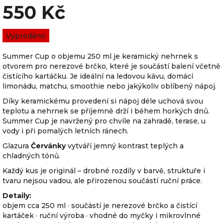
550 Kč
Měrná
Vyprodáno
cena:
Summer Cup o objemu 250 ml je keramický nehrnek s
otvorem pro nerezové brčko, které je součástí balení včetně
čistícího kartáčku. Je ideální na ledovou kávu, domácí
limonádu, matchu, smoothie nebo jakýkoliv oblíbený nápoj.
Díky keramickému provedení si nápoj déle uchová svou
teplotu a nehrnek se příjemně drží i během horkých dnů.
Summer Cup je navržený pro chvíle na zahradě, terase, u
vody i při pomalých letních ránech.
Glazura
Červánky
vytváří jemný kontrast teplých a
chladných tónů.
Každý kus je originál – drobné rozdíly v barvě, struktuře i
tvaru nejsou vadou, ale přirozenou součástí ruční práce.
Detaily:
objem cca 250 ml · součástí je nerezové brčko a čistící
kartáček · ruční výroba · vhodné do myčky i mikrovlnné