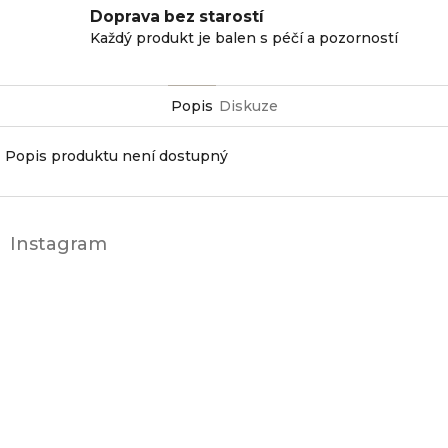
Doprava bez starostí
Každý produkt je balen s péčí a pozorností
Popis
Diskuze
Popis produktu není dostupný
Z
á
Instagram
p
a
t
í