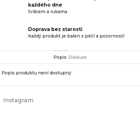
každého dne
Srdcem a rukama
Doprava bez starostí
Každý produkt je balen s péčí a pozorností
Popis
Diskuze
Popis produktu není dostupný
Z
á
Instagram
p
a
t
í