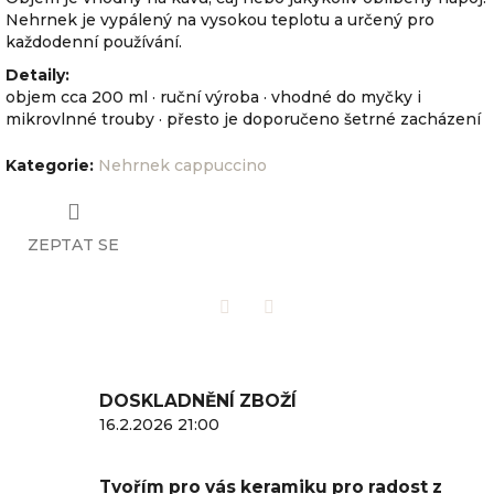
Nehrnek je vypálený na vysokou teplotu a určený pro
každodenní používání.
Detaily:
objem cca 200 ml · ruční výroba · vhodné do myčky i
mikrovlnné trouby
· přesto je doporučeno šetrné zacházení
Kategorie
:
Nehrnek cappuccino
ZEPTAT SE
Twitter
Facebook
DOSKLADNĚNÍ ZBOŽÍ
16.2.2026 21:00
Tvořím pro vás keramiku pro radost z