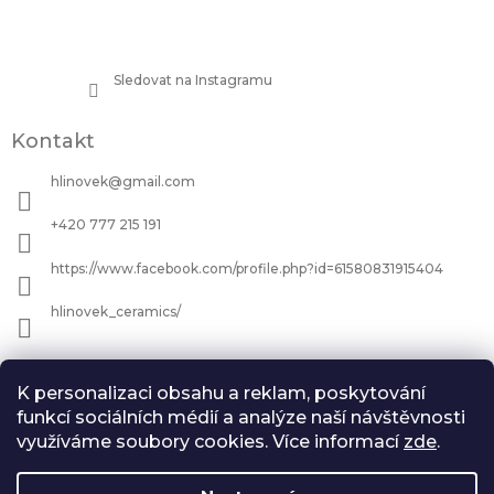
Sledovat na Instagramu
Kontakt
hlinovek
@
gmail.com
+420 777 215 191
https://www.facebook.com/profile.php?id=61580831915404
hlinovek_ceramics/
Informace pro vás
K personalizaci obsahu a reklam, poskytování
Jak nakupovat
funkcí sociálních médií a analýze naší návštěvnosti
využíváme soubory cookies. Více informací
zde
.
Všeobecné Obchodní podmínky
Podmínky ochrany osobních údajů
Zásady vrácení peněz