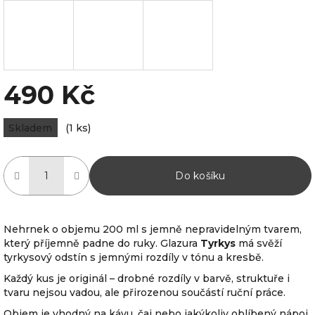
490 Kč
Měrná
Skladem
(1 ks)
cena:
Do košíku
Nehrnek o objemu 200 ml s jemně nepravidelným tvarem,
který příjemně padne do ruky. Glazura
Tyrkys
má svěží
tyrkysový odstín s jemnými rozdíly v tónu a kresbě.
Každý kus je originál – drobné rozdíly v barvě, struktuře i
tvaru nejsou vadou, ale přirozenou součástí ruční práce.
Objem je vhodný na kávu, čaj nebo jakýkoliv oblíbený nápoj.