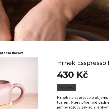
presso Růžová
Hrnek Esspresso
430 Kč
Měrná
Na dotaz
cena:
Hrnek na espresso o objemu
tvarem, který příjemně padne
jemný růžový základ s lehkým