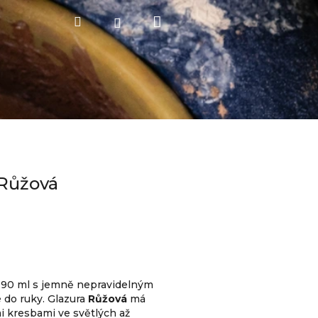
Nákupní
Hledat
Přihlášení
košík
 Růžová
 90 ml s jemně nepravidelným
 do ruky. Glazura
Růžová
má
i kresbami ve světlých až