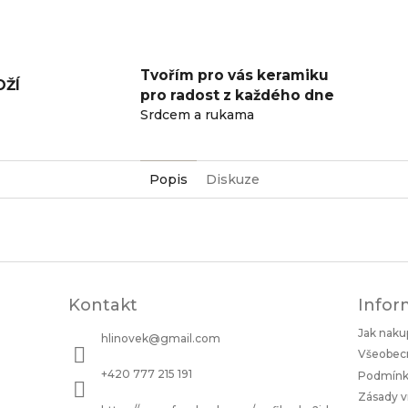
Tvořím pro vás keramiku
OŽÍ
pro radost z každého dne
Srdcem a rukama
Popis
Diskuze
Kontakt
Infor
Jak naku
hlinovek
@
gmail.com
Všeobec
+420 777 215 191
Podmínky
Zásady v