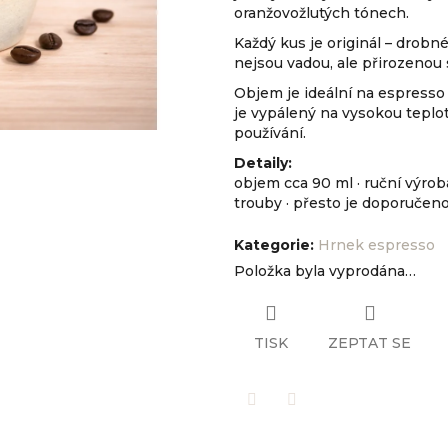
oranžovožlutých tónech.
Každý kus je originál – drobné 
nejsou vadou, ale přirozenou 
Objem je ideální na espresso
je vypálený na vysokou teplo
používání.
Detaily:
objem cca 90 ml · ruční výro
trouby
· přesto je doporučen
Kategorie
:
Hrnek espresso
Položka byla vyprodána…
TISK
ZEPTAT SE
Twitter
Facebook