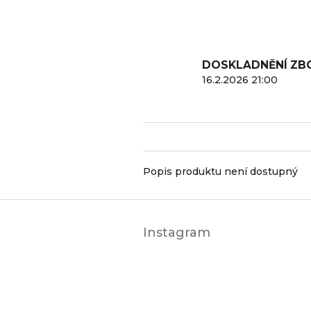
DOSKLADNĚNÍ ZB
16.2.2026 21:00
Popis produktu není dostupný
Z
á
Instagram
p
a
t
í