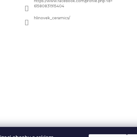
https://www.facebook.com/profile.php?id=
61580831915404
hlinovek_ceramics/